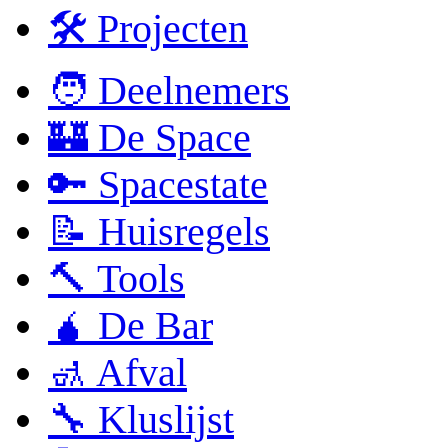
🛠 Projecten
🧑 Deelnemers
🏰 De Space
🔑 Spacestate
📝 Huisregels
🔨 Tools
🧉 De Bar
🚮 Afval
🔧 Kluslijst