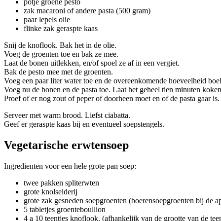
potje groene pesto
zak macaroni of andere pasta (500 gram)
paar lepels olie
flinke zak geraspte kaas
Snij de knoflook. Bak het in de olie.
Voeg de groenten toe en bak ze mee.
Laat de bonen uitlekken, en/of spoel ze af in een vergiet.
Bak de pesto mee met de groenten.
Voeg een paar liter water toe en de overeenkomende hoeveelheid boe
Voeg nu de bonen en de pasta toe. Laat het geheel tien minuten koken
Proef of er nog zout of peper of doorheen moet en of de pasta gaar is.
Serveer met warm brood. Liefst ciabatta.
Geef er geraspte kaas bij en eventueel soepstengels.
Vegetarische erwtensoep
Ingredienten voor een hele grote pan soep:
twee pakken spliterwten
grote knolselderij
grote zak gesneden soepgroenten (boerensoepgroenten bij de a
5 tabletjes groenteboullion
4 a 10 teentjes knoflook. (afhankelijk van de grootte van de tee