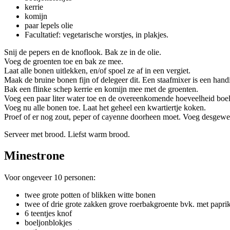
kerrie
komijn
paar lepels olie
Facultatief: vegetarische worstjes, in plakjes.
Snij de pepers en de knoflook. Bak ze in de olie.
Voeg de groenten toe en bak ze mee.
Laat alle bonen uitlekken, en/of spoel ze af in een vergiet.
Maak de bruine bonen fijn of delegeer dit. Een staafmixer is een hand
Bak een flinke schep kerrie en komijn mee met de groenten.
Voeg een paar liter water toe en de overeenkomende hoeveelheid boe
Voeg nu alle bonen toe. Laat het geheel een kwartiertje koken.
Proef of er nog zout, peper of cayenne doorheen moet. Voeg desgewe
Serveer met brood. Liefst warm brood.
Minestrone
Voor ongeveer 10 personen:
twee grote potten of blikken witte bonen
twee of drie grote zakken grove roerbakgroente bvk. met paprika
6 teentjes knof
boeljonblokjes