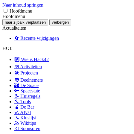
Naar inhoud springen
Hoofdmenu
Hoofdmenu
naar zijbalk verplaatsen
verbergen
Actualiteiten
🔄 Recente wijzigingen
HOI!
#️⃣ Wie is Hack42
📅 Activiteiten
🛠 Projecten
🧑 Deelnemers
🏰 De Space
🔑 Spacestate
📝 Huisregels
🔨 Tools
🧉 De Bar
🚮 Afval
🔧 Kluslijst
💁 Wikitips
💶 Sponsoren