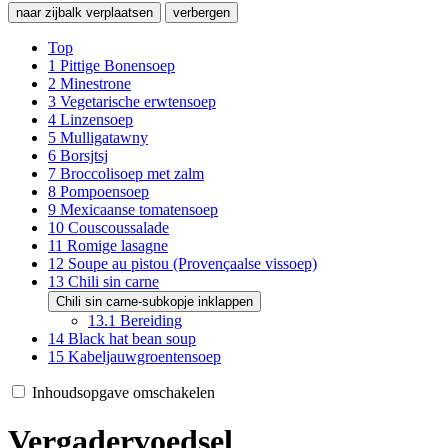
naar zijbalk verplaatsen
verbergen
Top
1
Pittige Bonensoep
2
Minestrone
3
Vegetarische erwtensoep
4
Linzensoep
5
Mulligatawny
6
Borsjtsj
7
Broccolisoep met zalm
8
Pompoensoep
9
Mexicaanse tomatensoep
10
Couscoussalade
11
Romige lasagne
12
Soupe au pistou (Provençaalse vissoep)
13
Chili sin carne
Chili sin carne-subkopje inklappen
13.1
Bereiding
14
Black hat bean soup
15
Kabeljauwgroentensoep
Inhoudsopgave omschakelen
Vergadervoedsel