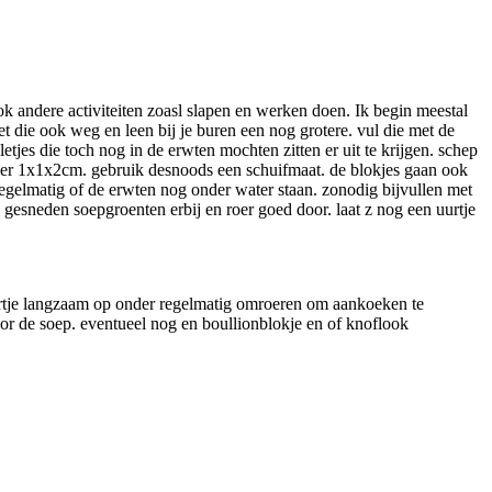
ook andere activiteiten zoasl slapen en werken doen. Ik begin meestal
die ook weg en leen bij je buren een nog grotere. vul die met de
etjes die toch nog in de erwten mochten zitten er uit te krijgen. schep
eveer 1x1x2cm. gebruik desnoods een schuifmaat. de blokjes gaan ook
regelmatig of de erwten nog onder water staan. zonodig bijvullen met
esneden soepgroenten erbij en roer goed door. laat z nog een uurtje
uurtje langzaam op onder regelmatig omroeren om aankoeken te
oor de soep. eventueel nog en boullionblokje en of knoflook