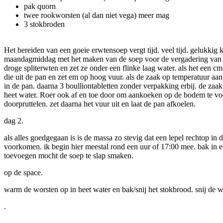
pak quorn
twee rookworsten (al dan niet vega) meer mag
3 stokbroden
Het bereiden van een goeie erwtensoep vergt tijd. veel tijd. gelukkig 
maandagmiddag met het maken van de soep voor de vergadering van din
droge spliterwten en zet ze onder een flinke laag water. als het een cm
die uit de pan en zet em op hoog vuur. als de zaak op temperatuur aa
in de pan. daarna 3 boulliontabletten zonder verpakking erbij. de zaa
heet water. Roer ook af en toe door om aankoeken op de bodem te voo
doorpruttelen. zet daarna het vuur uit en laat de pan afkoelen.
dag 2.
als alles goedgegaan is is de massa zo stevig dat een lepel rechtop 
voorkomen. ik begin hier meestal rond een uur of 17:00 mee. bak in ee
toevoegen mocht de soep te slap smaken.
op de space.
warm de worsten op in heet water en bak/snij het stokbrood. snij de w
.