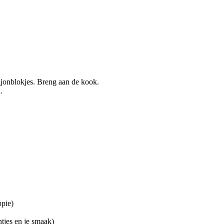
ljonblokjes. Breng aan de kook.
.
ppie)
ntjes en je smaak)