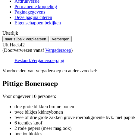
Afdrukversie
Permanente koppeling
Paginagegevens
Deze pagina citeren
Eigenschappen bekijken
Uiterlijk
naar zijbalk verplaatsen
verbergen
Uit Hack42
(Doorverwezen vanaf
Vergadersoep
)
Bestand:Vergadersoep.jpg
Voorbeelden van vergadersoep en ander -voedsel:
Pittige Bonensoep
Voor ongeveer 10 personen:
drie grote blikken bruine bonen
twee blikjes kidneybonen
twee of drie grote zakken grove roerbakgroente bvk. met paprika
6 teentjes knof
2 rode pepers (meer mag ook)
boeljonblokjes