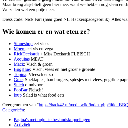
Maar breng alsjeblieft geen bier mee, want we hebben nog staan en dat
We zetten wel een potje neer.
Dress code: Nick Farr (naar goed NL-Hackerspacegebruik). Alles waar 
Wie komen er en wat eten ze?
Stoneshop
eet vlees
Moem
eet vis en vega
RickDeckardt
+ Miss Deckardt FLEISCH
Aequitas
MEAT
Mack
: Visch & groen
BugBlue
: Visch, vlees en niet groene groente
Topina
: Vleesch enzo
Gmc
: Speklapjes, hamburgers, spiesjes met vlees, gegrilde pap
Stitch
omnivoor
FooBar
Fleisch!
loup
Salad is what food eats
Overgenomen van "
https://hack42.nl/mediawiki/index.php?title=B
Categorieën
:
Pagina's met onjuiste bestandskoppelingen
Activiteit