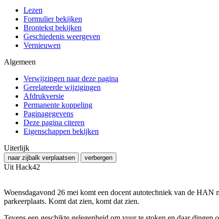
Lezen
Formulier bekijken
Brontekst bekijken
Geschiedenis weergeven
Vernieuwen
Algemeen
Verwijzingen naar deze pagina
Gerelateerde wijzigingen
Afdrukversie
Permanente koppeling
Paginagegevens
Deze pagina citeren
Eigenschappen bekijken
Uiterlijk
naar zijbalk verplaatsen
verbergen
Uit Hack42
Woensdagavond 26 mei komt een docent autotechniek van de HAN met
parkeerplaats. Komt dat zien, komt dat zien.
Tevens een geschikte gelegenheid om vuur te stoken en daar dingen op 