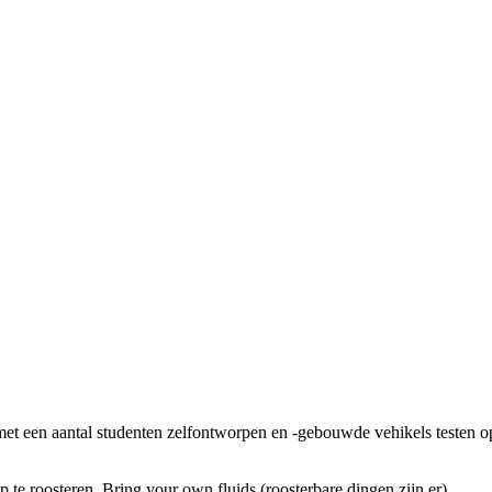
 een aantal studenten zelfontworpen en -gebouwde vehikels testen o
te roosteren. Bring your own fluids (roosterbare dingen zijn er).