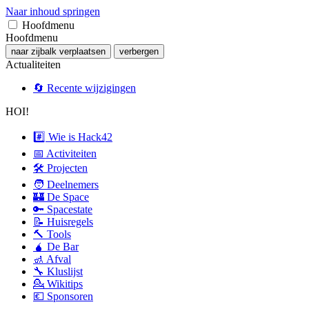
Naar inhoud springen
Hoofdmenu
Hoofdmenu
naar zijbalk verplaatsen
verbergen
Actualiteiten
🔄 Recente wijzigingen
HOI!
#️⃣ Wie is Hack42
📅 Activiteiten
🛠 Projecten
🧑 Deelnemers
🏰 De Space
🔑 Spacestate
📝 Huisregels
🔨 Tools
🧉 De Bar
🚮 Afval
🔧 Kluslijst
💁 Wikitips
💶 Sponsoren