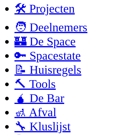
🛠 Projecten
🧑 Deelnemers
🏰 De Space
🔑 Spacestate
📝 Huisregels
🔨 Tools
🧉 De Bar
🚮 Afval
🔧 Kluslijst