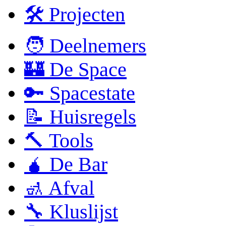
🛠 Projecten
🧑 Deelnemers
🏰 De Space
🔑 Spacestate
📝 Huisregels
🔨 Tools
🧉 De Bar
🚮 Afval
🔧 Kluslijst