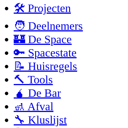
🛠 Projecten
🧑 Deelnemers
🏰 De Space
🔑 Spacestate
📝 Huisregels
🔨 Tools
🧉 De Bar
🚮 Afval
🔧 Kluslijst