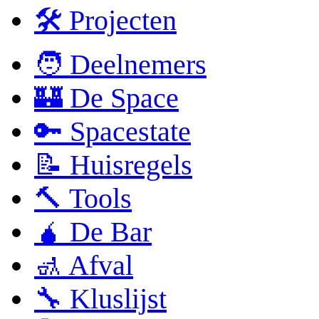
🛠 Projecten
🧑 Deelnemers
🏰 De Space
🔑 Spacestate
📝 Huisregels
🔨 Tools
🧉 De Bar
🚮 Afval
🔧 Kluslijst