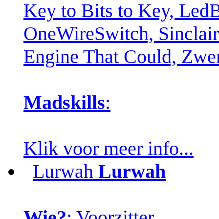
Key to Bits to Key, Led
OneWireSwitch, Sinclair 
Engine That Could, Zw
Madskills
:
Klik voor meer info...
Lurwah
Lurwah
Wie?
: Voorzitter