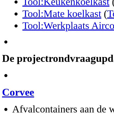
Tool:Keukenkoelkast
Tool:Mate koelkast
(
T
Tool:Werkplaats Airc
De projectrondvraagup
Corvee
Afvalcontainers aan de 