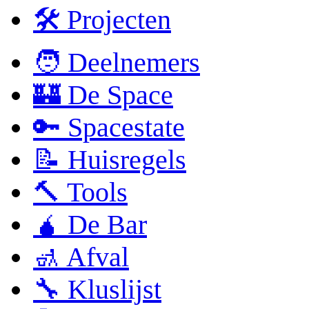
🛠 Projecten
🧑 Deelnemers
🏰 De Space
🔑 Spacestate
📝 Huisregels
🔨 Tools
🧉 De Bar
🚮 Afval
🔧 Kluslijst