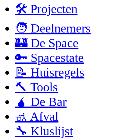
🛠 Projecten
🧑 Deelnemers
🏰 De Space
🔑 Spacestate
📝 Huisregels
🔨 Tools
🧉 De Bar
🚮 Afval
🔧 Kluslijst