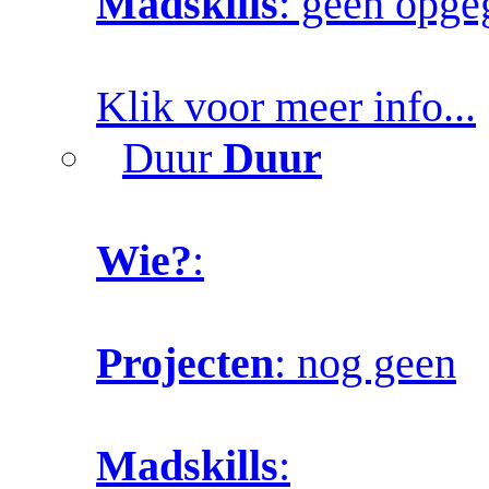
Madskills
: geen opg
Klik voor meer info...
Duur
Duur
Wie?
:
Projecten
: nog geen
Madskills
: