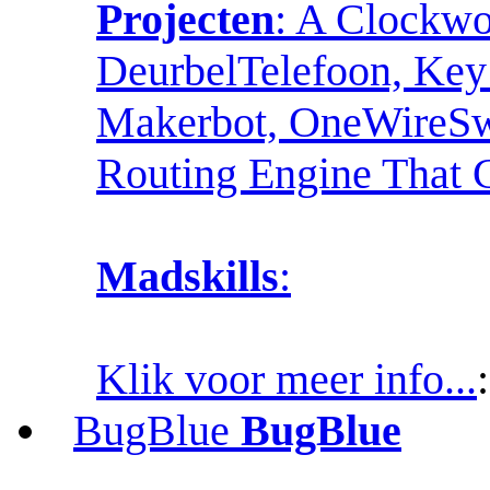
Projecten
: A Clockw
DeurbelTelefoon, Key 
Makerbot, OneWireSwit
Routing Engine That
Madskills
:
Klik voor meer info...
BugBlue
BugBlue