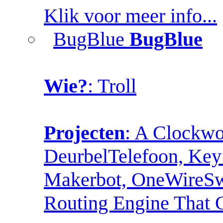
Klik voor meer info...
BugBlue
BugBlue
Wie?
: Troll
Projecten
: A Clockw
DeurbelTelefoon, Key 
Makerbot, OneWireSwit
Routing Engine That