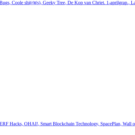
ugs, Coole shi(r)t(s), Geeky Tree, De Kop van Chriet. 1-aprilgrap., L
NERF Hacks, OHAI!, Smart Blockchain Technology, SpacePlan, Wall of 