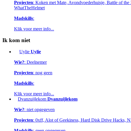
Projecten
: Koken met Mate, Avondvoederhuisje, Battle of the B
WhatTheHelmet
Madskills
:
Klik voor meer info...
Ik kom niet
Uylie
Uylie
Wie?
: Deelnemer
Projecten
: nog geen
Madskills
:
Klik voor meer info...
Dvanzuijlekom
Dvanzuijlekom
Wie?
: niet opgegeven
Projecten
: 0xff, Alot of Geekiness, Hard Disk Drive Hacks, 
Madskills
: geen opgegeven