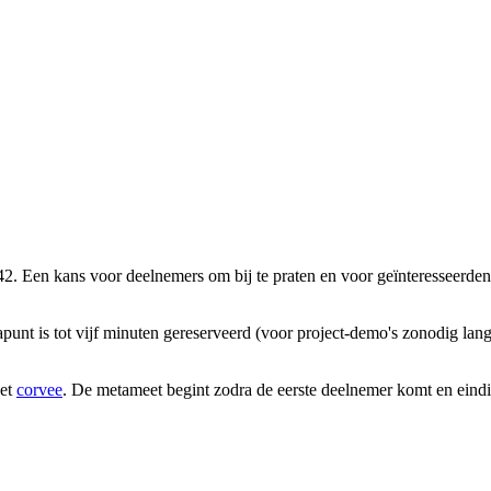
42. Een kans voor deelnemers om bij te praten en voor geïnteresseerde
unt is tot vijf minuten gereserveerd (voor project-demo's zonodig lan
het
corvee
. De metameet begint zodra de eerste deelnemer komt en eindi