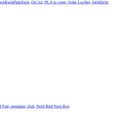
ackRackPlakHack, On Air, PLA to coins, Solar Luchter, Strijklicht,
Fail, pentainer, Zuil, Nerd Bird Nest Box