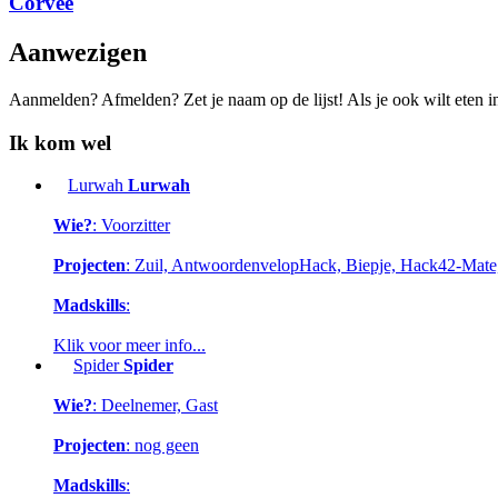
Corvee
Aanwezigen
Aanmelden? Afmelden? Zet je naam op de lijst! Als je ook wilt eten in
Ik kom wel
Lurwah
Lurwah
Wie?
: Voorzitter
Projecten
: Zuil, AntwoordenvelopHack, Biepje, Hack42-Mat
Madskills
:
Klik voor meer info...
Spider
Spider
Wie?
: Deelnemer, Gast
Projecten
: nog geen
Madskills
: