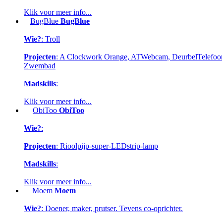
Klik voor meer info...
BugBlue
BugBlue
Wie?
: Troll
Projecten
: A Clockwork Orange, ATWebcam, DeurbelTelefoon, 
Zwembad
Madskills
:
Klik voor meer info...
ObiToo
ObiToo
Wie?
:
Projecten
: Rioolpijp-super-LEDstrip-lamp
Madskills
:
Klik voor meer info...
Moem
Moem
Wie?
: Doener, maker, prutser. Tevens co-oprichter.