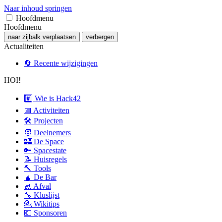
Naar inhoud springen
Hoofdmenu
Hoofdmenu
naar zijbalk verplaatsen
verbergen
Actualiteiten
🔄 Recente wijzigingen
HOI!
#️⃣ Wie is Hack42
📅 Activiteiten
🛠 Projecten
🧑 Deelnemers
🏰 De Space
🔑 Spacestate
📝 Huisregels
🔨 Tools
🧉 De Bar
🚮 Afval
🔧 Kluslijst
💁 Wikitips
💶 Sponsoren