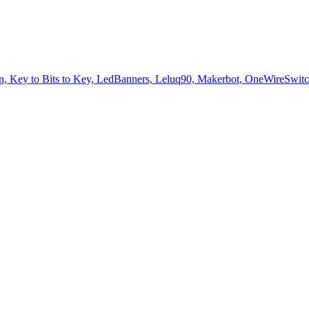
Key to Bits to Key, LedBanners, Leluq90, Makerbot, OneWireSwitch, S