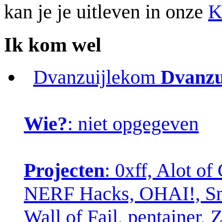
kan je je uitleven in onze
K
Ik kom wel
Dvanzuijlekom
Dvanzu
Wie?
: niet opgegeven
Projecten
: 0xff, Alot o
NERF Hacks, OHAI!, Sma
Wall of Fail, pentainer,