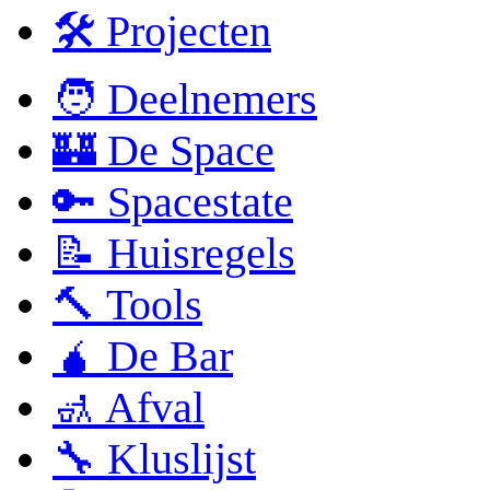
🛠 Projecten
🧑 Deelnemers
🏰 De Space
🔑 Spacestate
📝 Huisregels
🔨 Tools
🧉 De Bar
🚮 Afval
🔧 Kluslijst