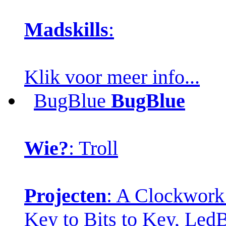
Madskills
:
Klik voor meer info...
BugBlue
BugBlue
Wie?
: Troll
Projecten
: A Clockwork
Key to Bits to Key, Led