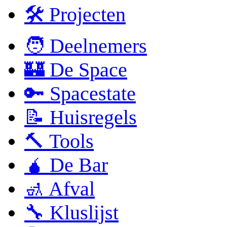
🛠 Projecten
🧑 Deelnemers
🏰 De Space
🔑 Spacestate
📝 Huisregels
🔨 Tools
🧉 De Bar
🚮 Afval
🔧 Kluslijst