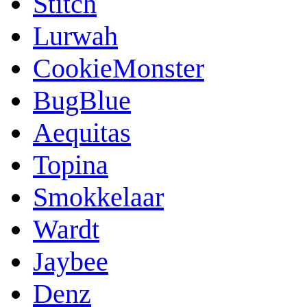
Stitch
Lurwah
CookieMonster
BugBlue
Aequitas
Topina
Smokkelaar
Wardt
Jaybee
Denz