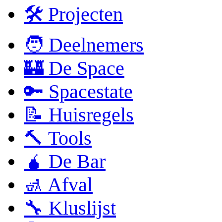
🛠 Projecten
🧑 Deelnemers
🏰 De Space
🔑 Spacestate
📝 Huisregels
🔨 Tools
🧉 De Bar
🚮 Afval
🔧 Kluslijst