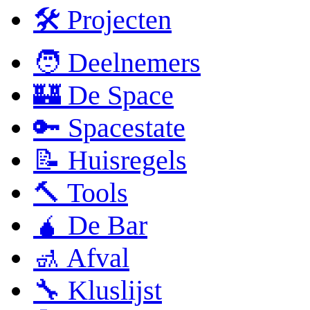
🛠 Projecten
🧑 Deelnemers
🏰 De Space
🔑 Spacestate
📝 Huisregels
🔨 Tools
🧉 De Bar
🚮 Afval
🔧 Kluslijst