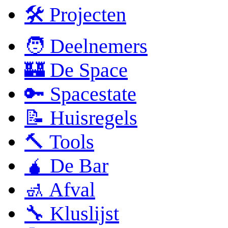
🛠 Projecten
🧑 Deelnemers
🏰 De Space
🔑 Spacestate
📝 Huisregels
🔨 Tools
🧉 De Bar
🚮 Afval
🔧 Kluslijst