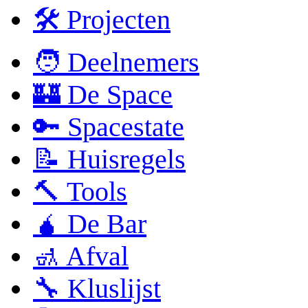
🛠 Projecten
🧑 Deelnemers
🏰 De Space
🔑 Spacestate
📝 Huisregels
🔨 Tools
🧉 De Bar
🚮 Afval
🔧 Kluslijst