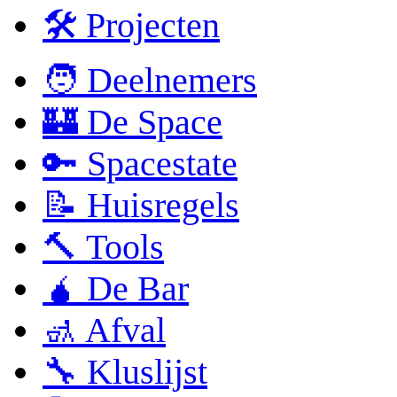
🛠 Projecten
🧑 Deelnemers
🏰 De Space
🔑 Spacestate
📝 Huisregels
🔨 Tools
🧉 De Bar
🚮 Afval
🔧 Kluslijst