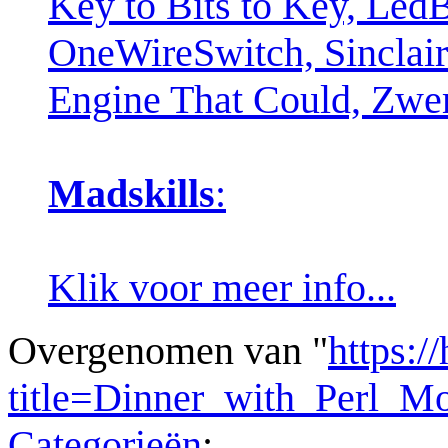
Key to Bits to Key, Led
OneWireSwitch, Sinclair 
Engine That Could, Zw
Madskills
:
Klik voor meer info...
Overgenomen van "
https:/
title=Dinner_with_Perl_M
Categorieën
: