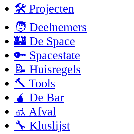
🛠 Projecten
🧑 Deelnemers
🏰 De Space
🔑 Spacestate
📝 Huisregels
🔨 Tools
🧉 De Bar
🚮 Afval
🔧 Kluslijst