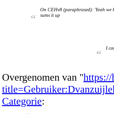
On CEHv8 (paraphrased): 'Yeah we know 
sums it up
“
I ca
“
Overgenomen van "
https:/
title=Gebruiker:Dvanzui
Categorie
: