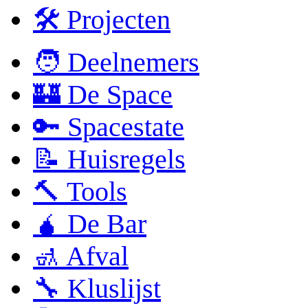
🛠 Projecten
🧑 Deelnemers
🏰 De Space
🔑 Spacestate
📝 Huisregels
🔨 Tools
🧉 De Bar
🚮 Afval
🔧 Kluslijst