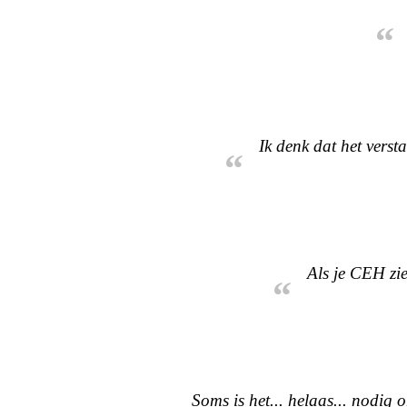
“
Ik denk dat het verst
“
Als je CEH zi
“
Soms is het... helaas... nodig