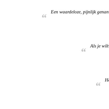
Een waardeloze, pijnlijk genant
“
Als je wi
“
He
“