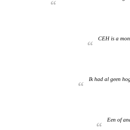
“
CEH is a mone
“
Ik had al geen hog
“
Een of and
“