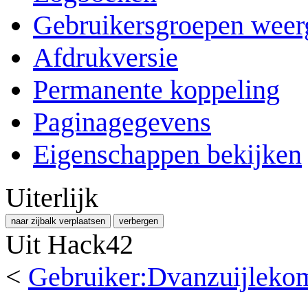
Gebruikersgroepen weer
Afdrukversie
Permanente koppeling
Paginagegevens
Eigenschappen bekijken
Uiterlijk
naar zijbalk verplaatsen
verbergen
Uit Hack42
<
Gebruiker:Dvanzuijleko