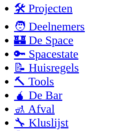
🛠 Projecten
🧑 Deelnemers
🏰 De Space
🔑 Spacestate
📝 Huisregels
🔨 Tools
🧉 De Bar
🚮 Afval
🔧 Kluslijst