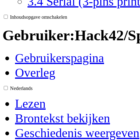
3.4
Serial (3-pins pri
Inhoudsopgave omschakelen
Gebruiker
:
Hack42/Sp
Gebruikerspagina
Overleg
Nederlands
Lezen
Brontekst bekijken
Geschiedenis weergeven