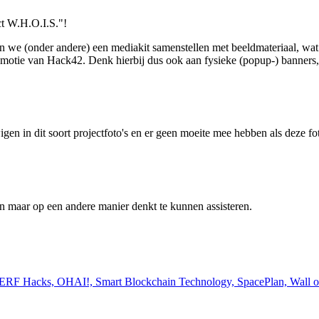
t W.H.O.I.S."!
n we (onder andere) een mediakit samenstellen met beeldmateriaal, wat
romotie van Hack42. Denk hierbij dus ook aan fysieke (popup-) banners,
igen in dit soort projectfoto's en er geen moeite mee hebben als deze fo
elen maar op een andere manier denkt te kunnen assisteren.
 NERF Hacks, OHAI!, Smart Blockchain Technology, SpacePlan, Wall o