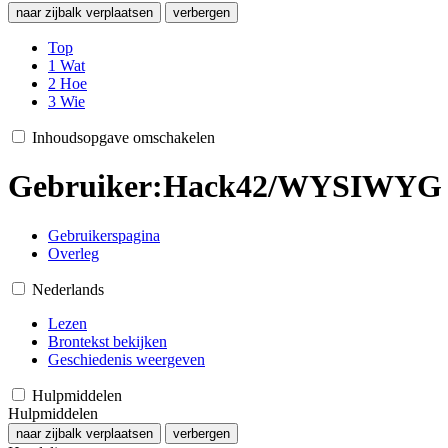
naar zijbalk verplaatsen
verbergen
Top
1
Wat
2
Hoe
3
Wie
Inhoudsopgave omschakelen
Gebruiker
:
Hack42/WYSIWYG Ha
Gebruikerspagina
Overleg
Nederlands
Lezen
Brontekst bekijken
Geschiedenis weergeven
Hulpmiddelen
Hulpmiddelen
naar zijbalk verplaatsen
verbergen