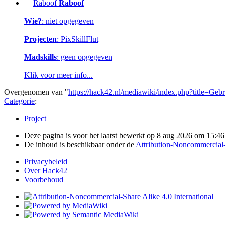
Raboof
Raboof
Wie?
: niet opgegeven
Projecten
: PixSkillFlut
Madskills
: geen opgegeven
Klik voor meer info...
Overgenomen van "
https://hack42.nl/mediawiki/index.php?title
Categorie
:
Project
Deze pagina is voor het laatst bewerkt op 8 aug 2026 om 15:46
De inhoud is beschikbaar onder de
Attribution-Noncommercial-S
Privacybeleid
Over Hack42
Voorbehoud