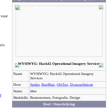
 voor
to's
WYSIWYG: Hack42 Operational Imagery Services
Naam
WYSIWYG: Hack42 Operational Imagery
Services
Door
Spider
,
BugBlue
,
ObiToo
,
Dvanzuijlekom
Status
Idee
f
Madskillz
Brainstormen, Fotografie, Design
Doel / Omschrijving