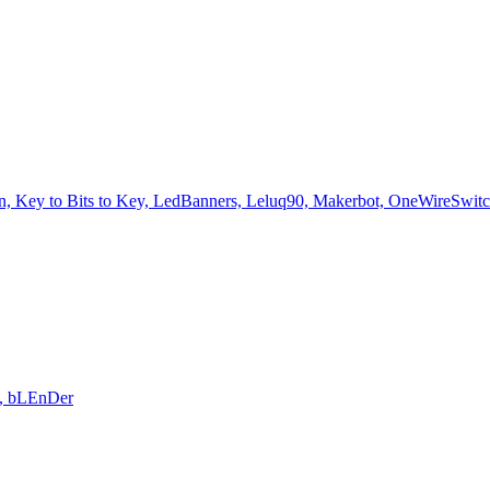
Key to Bits to Key, LedBanners, Leluq90, Makerbot, OneWireSwitch, S
e, bLEnDer