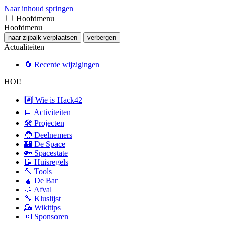
Naar inhoud springen
Hoofdmenu
Hoofdmenu
naar zijbalk verplaatsen
verbergen
Actualiteiten
🔄 Recente wijzigingen
HOI!
#️⃣ Wie is Hack42
📅 Activiteiten
🛠 Projecten
🧑 Deelnemers
🏰 De Space
🔑 Spacestate
📝 Huisregels
🔨 Tools
🧉 De Bar
🚮 Afval
🔧 Kluslijst
💁 Wikitips
💶 Sponsoren