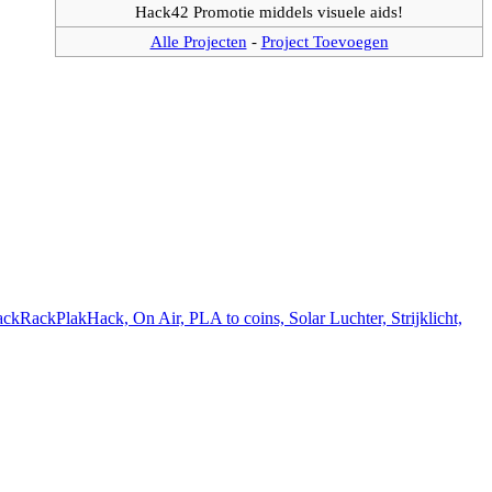
Hack42 Promotie middels visuele aids!
Alle Projecten
-
Project Toevoegen
ackRackPlakHack, On Air, PLA to coins, Solar Luchter, Strijklicht,