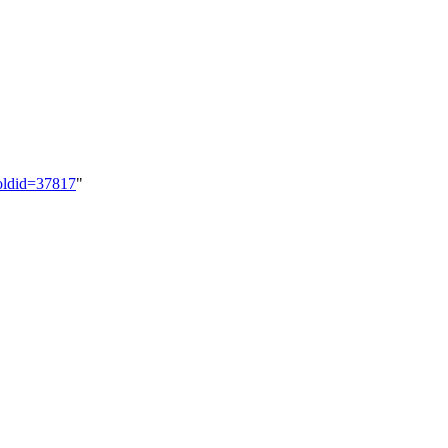
oldid=37817
"