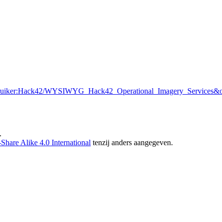
=Gebruiker:Hack42/WYSIWYG_Hack42_Operational_Imagery_Services&
.
hare Alike 4.0 International
tenzij anders aangegeven.