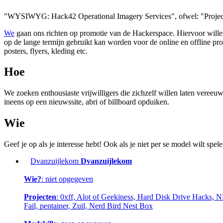
"WYSIWYG: Hack42 Operational Imagery Services", ofwel: "Projec
We
gaan ons richten op promotie van de Hackerspace. Hiervoor wille
op de lange termijn gebruikt kan worden voor de online en offline p
posters, flyers, kleding etc.
Hoe
We zoeken enthousiaste vrijwilligers die zichzelf willen laten vereeuw
ineens op een nieuwssite, abri of billboard opduiken.
Wie
Geef je op als je interesse hebt! Ook als je niet per se model wilt sp
Dvanzuijlekom
Dvanzuijlekom
Wie?
: niet opgegeven
Projecten
: 0xff, Alot of Geekiness, Hard Disk Drive Hacks,
Fail, pentainer, Zuil, Nerd Bird Nest Box