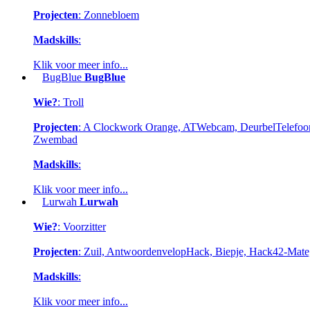
Projecten
: Zonnebloem
Madskills
:
Klik voor meer info...
BugBlue
BugBlue
Wie?
: Troll
Projecten
: A Clockwork Orange, ATWebcam, DeurbelTelefoon, 
Zwembad
Madskills
:
Klik voor meer info...
Lurwah
Lurwah
Wie?
: Voorzitter
Projecten
: Zuil, AntwoordenvelopHack, Biepje, Hack42-Mat
Madskills
:
Klik voor meer info...