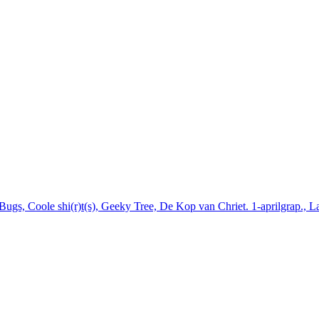
ugs, Coole shi(r)t(s), Geeky Tree, De Kop van Chriet. 1-aprilgrap., L