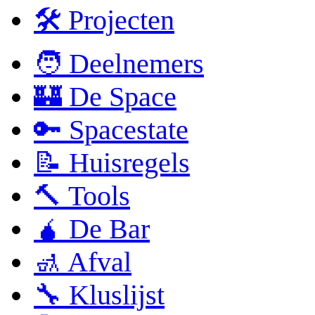
🛠 Projecten
🧑 Deelnemers
🏰 De Space
🔑 Spacestate
📝 Huisregels
🔨 Tools
🧉 De Bar
🚮 Afval
🔧 Kluslijst