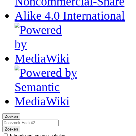
Zoeken
Zoeken
Inhoudsopgave omschakelen