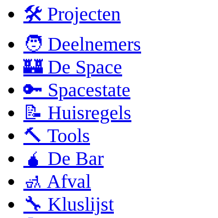
🛠 Projecten
🧑 Deelnemers
🏰 De Space
🔑 Spacestate
📝 Huisregels
🔨 Tools
🧉 De Bar
🚮 Afval
🔧 Kluslijst