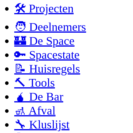
🛠 Projecten
🧑 Deelnemers
🏰 De Space
🔑 Spacestate
📝 Huisregels
🔨 Tools
🧉 De Bar
🚮 Afval
🔧 Kluslijst