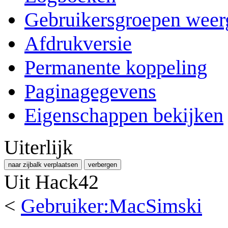
Gebruikersgroepen weer
Afdrukversie
Permanente koppeling
Paginagegevens
Eigenschappen bekijken
Uiterlijk
naar zijbalk verplaatsen
verbergen
Uit Hack42
<
Gebruiker:MacSimski