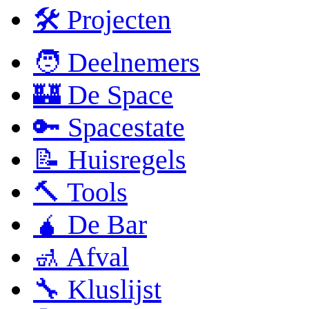
🛠 Projecten
🧑 Deelnemers
🏰 De Space
🔑 Spacestate
📝 Huisregels
🔨 Tools
🧉 De Bar
🚮 Afval
🔧 Kluslijst