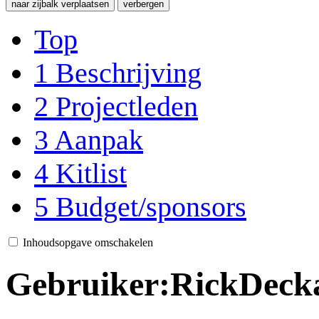
naar zijbalk verplaatsen
verbergen
Top
1
Beschrijving
2
Projectleden
3
Aanpak
4
Kitlist
5
Budget/sponsors
Inhoudsopgave omschakelen
Gebruiker
:
RickDecka