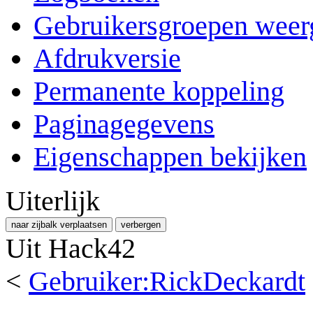
Gebruikersgroepen weer
Afdrukversie
Permanente koppeling
Paginagegevens
Eigenschappen bekijken
Uiterlijk
naar zijbalk verplaatsen
verbergen
Uit Hack42
<
Gebruiker:RickDeckardt