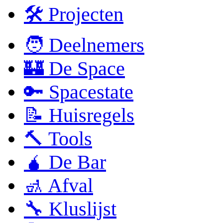
🛠 Projecten
🧑 Deelnemers
🏰 De Space
🔑 Spacestate
📝 Huisregels
🔨 Tools
🧉 De Bar
🚮 Afval
🔧 Kluslijst