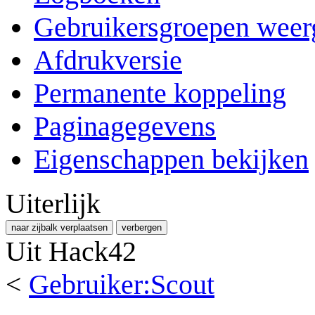
Gebruikersgroepen weer
Afdrukversie
Permanente koppeling
Paginagegevens
Eigenschappen bekijken
Uiterlijk
naar zijbalk verplaatsen
verbergen
Uit Hack42
<
Gebruiker:Scout