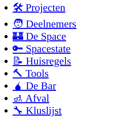
🛠 Projecten
🧑 Deelnemers
🏰 De Space
🔑 Spacestate
📝 Huisregels
🔨 Tools
🧉 De Bar
🚮 Afval
🔧 Kluslijst