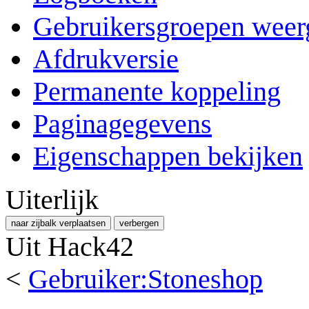
Gebruikersgroepen weer
Afdrukversie
Permanente koppeling
Paginagegevens
Eigenschappen bekijken
Uiterlijk
naar zijbalk verplaatsen
verbergen
Uit Hack42
<
Gebruiker:Stoneshop