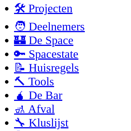
🛠 Projecten
🧑 Deelnemers
🏰 De Space
🔑 Spacestate
📝 Huisregels
🔨 Tools
🧉 De Bar
🚮 Afval
🔧 Kluslijst