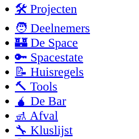
🛠 Projecten
🧑 Deelnemers
🏰 De Space
🔑 Spacestate
📝 Huisregels
🔨 Tools
🧉 De Bar
🚮 Afval
🔧 Kluslijst