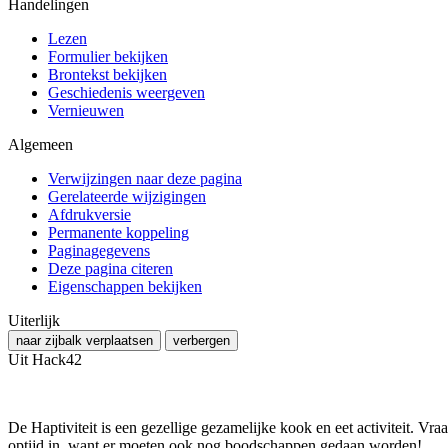
Handelingen
Lezen
Formulier bekijken
Brontekst bekijken
Geschiedenis weergeven
Vernieuwen
Algemeen
Verwijzingen naar deze pagina
Gerelateerde wijzigingen
Afdrukversie
Permanente koppeling
Paginagegevens
Deze pagina citeren
Eigenschappen bekijken
Uiterlijk
naar zijbalk verplaatsen
verbergen
Uit Hack42
De Haptiviteit is een gezellige gezamelijke kook en eet activiteit. Vraag
optijd in, want er moeten ook nog boodschappen gedaan worden!