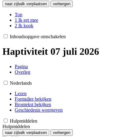
naar zijbalk verplaatsen
verbergen
Top
1
Ik eet mee
2
Ik kook
Inhoudsopgave omschakelen
Haptiviteit 07 juli 2026
Pagina
Overleg
Nederlands
Lezen
Formulier bekijken
Brontekst bekijken
Geschiedenis weergeven
Hulpmiddelen
Hulpmiddelen
naar zijbalk verplaatsen
verbergen