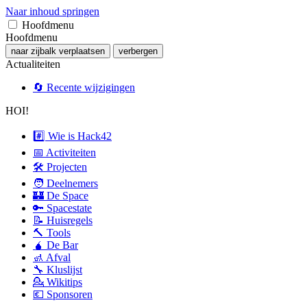
Naar inhoud springen
Hoofdmenu
Hoofdmenu
naar zijbalk verplaatsen
verbergen
Actualiteiten
🔄 Recente wijzigingen
HOI!
#️⃣ Wie is Hack42
📅 Activiteiten
🛠 Projecten
🧑 Deelnemers
🏰 De Space
🔑 Spacestate
📝 Huisregels
🔨 Tools
🧉 De Bar
🚮 Afval
🔧 Kluslijst
💁 Wikitips
💶 Sponsoren