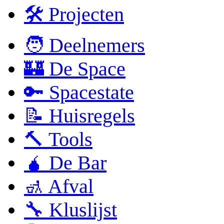
🛠 Projecten
🧑 Deelnemers
🏰 De Space
🔑 Spacestate
📝 Huisregels
🔨 Tools
🧉 De Bar
🚮 Afval
🔧 Kluslijst