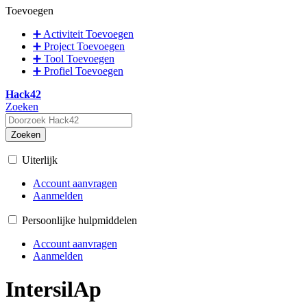
Toevoegen
➕ Activiteit Toevoegen
➕ Project Toevoegen
➕ Tool Toevoegen
➕ Profiel Toevoegen
Hack42
Zoeken
Zoeken
Uiterlijk
Account aanvragen
Aanmelden
Persoonlijke hulpmiddelen
Account aanvragen
Aanmelden
IntersilAp