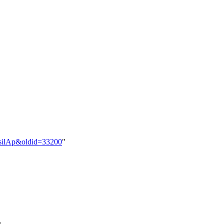
ersilAp&oldid=33200
"
.