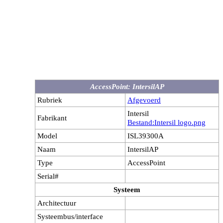
AccessPoint: IntersilAP
Rubriek
Afgevoerd
Intersil
Fabrikant
Bestand:Intersil logo.png
Model
ISL39300A
Naam
IntersilAP
Type
AccessPoint
Serial#
Systeem
Architectuur
Systeembus/interface