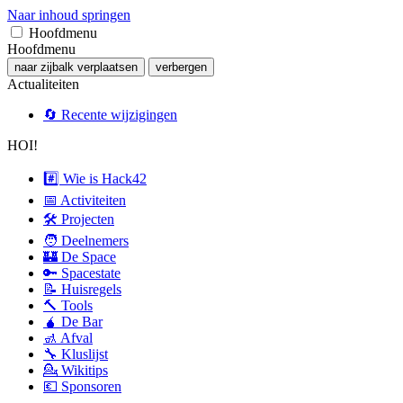
Naar inhoud springen
Hoofdmenu
Hoofdmenu
naar zijbalk verplaatsen
verbergen
Actualiteiten
🔄 Recente wijzigingen
HOI!
#️⃣ Wie is Hack42
📅 Activiteiten
🛠 Projecten
🧑 Deelnemers
🏰 De Space
🔑 Spacestate
📝 Huisregels
🔨 Tools
🧉 De Bar
🚮 Afval
🔧 Kluslijst
💁 Wikitips
💶 Sponsoren