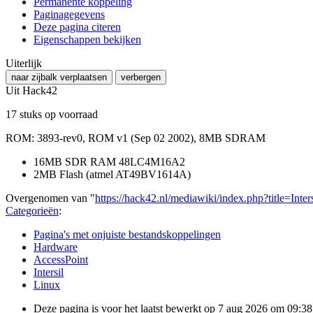
Permanente koppeling
Paginagegevens
Deze pagina citeren
Eigenschappen bekijken
Uiterlijk
naar zijbalk verplaatsen
verbergen
Uit Hack42
17 stuks op voorraad
ROM: 3893-rev0, ROM v1 (Sep 02 2002), 8MB SDRAM
16MB SDR RAM 48LC4M16A2
2MB Flash (atmel AT49BV1614A)
Overgenomen van "
https://hack42.nl/mediawiki/index.php?title=Int
Categorieën
:
Pagina's met onjuiste bestandskoppelingen
Hardware
AccessPoint
Intersil
Linux
Deze pagina is voor het laatst bewerkt op 7 aug 2026 om 09:38