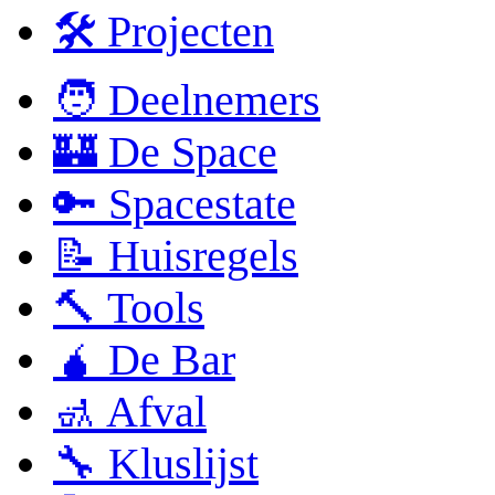
🛠 Projecten
🧑 Deelnemers
🏰 De Space
🔑 Spacestate
📝 Huisregels
🔨 Tools
🧉 De Bar
🚮 Afval
🔧 Kluslijst