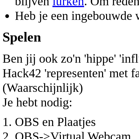
blijven
lurken
. Om reden
Heb je een ingebouwde 
Spelen
Ben jij ook zo'n 'hippe' 'inf
Hack42 'representen' met fa
(Waarschijnlijk)
Je hebt nodig:
OBS en Plaatjes
OBS->Virtual Webcam