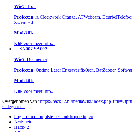
Wie?
: Troll
Projecten
: A Clockwork Orange, ATWebcam, DeurbelTelefoon, 
Zwembad
Madskills
:
Klik voor meer info...
SA007
SA007
Wie?
: Deelnemer
Projecten
: Optima Laser Engraver fix0ren, BatZapper, Softwar
Madskills
:
Klik voor meer info...
Overgenomen van "
https://hack42.nl/mediawiki/index.php?title=O
Categorieën
:
Pagina's met onjuiste bestandskoppelingen
Activiteit
Hack42