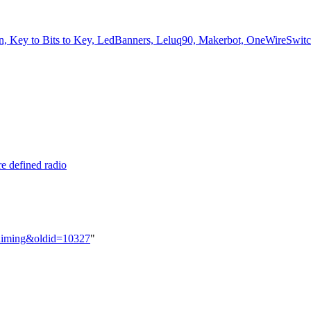
Key to Bits to Key, LedBanners, Leluq90, Makerbot, OneWireSwitch, S
e defined radio
pruiming&oldid=10327
"