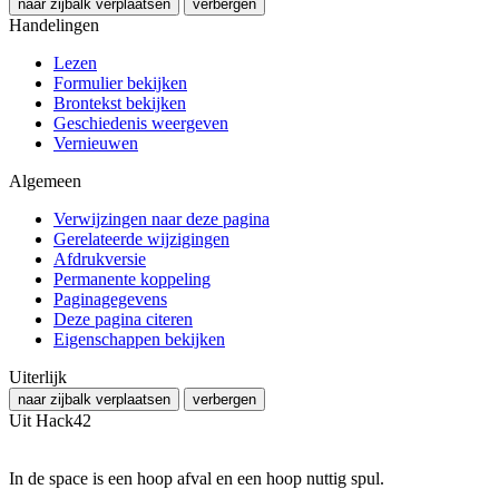
naar zijbalk verplaatsen
verbergen
Handelingen
Lezen
Formulier bekijken
Brontekst bekijken
Geschiedenis weergeven
Vernieuwen
Algemeen
Verwijzingen naar deze pagina
Gerelateerde wijzigingen
Afdrukversie
Permanente koppeling
Paginagegevens
Deze pagina citeren
Eigenschappen bekijken
Uiterlijk
naar zijbalk verplaatsen
verbergen
Uit Hack42
In de space is een hoop afval en een hoop nuttig spul.