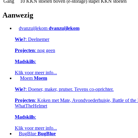
Gang
10 KKN stoelen
boven (e-storage)
stapel KKN stoelen
Aanwezig
dvanzuijlekom
dvanzuijlekom
Wie?
: Deelnemer
Projecten
: nog geen
Madskills
:
Klik voor meer info...
Moem
Moem
Wie?
: Doener, maker, prutser. Tevens co-oprichter.
Projecten
: Koken met Mate, Avondvoederhuisje, Battle of the B
WhatTheHelmet
Madskills
:
Klik voor meer info...
BugBlue
BugBlue