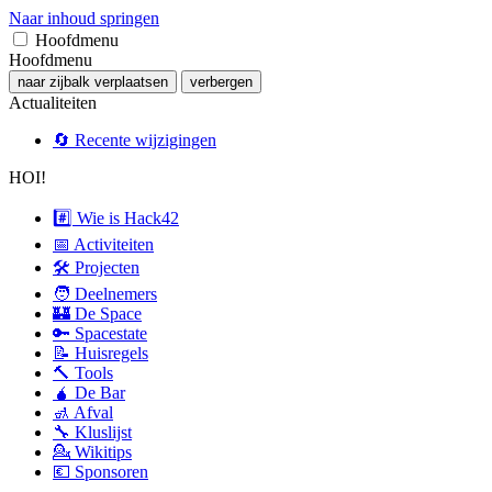
Naar inhoud springen
Hoofdmenu
Hoofdmenu
naar zijbalk verplaatsen
verbergen
Actualiteiten
🔄 Recente wijzigingen
HOI!
#️⃣ Wie is Hack42
📅 Activiteiten
🛠 Projecten
🧑 Deelnemers
🏰 De Space
🔑 Spacestate
📝 Huisregels
🔨 Tools
🧉 De Bar
🚮 Afval
🔧 Kluslijst
💁 Wikitips
💶 Sponsoren