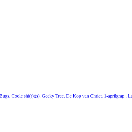
ugs, Coole shi(r)t(s), Geeky Tree, De Kop van Chriet. 1-aprilgrap., L