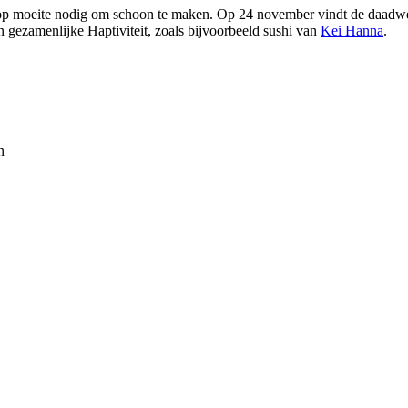
 hoop moeite nodig om schoon te maken. Op 24 november vindt de daadwe
n gezamenlijke Haptiviteit, zoals bijvoorbeeld sushi van
Kei Hanna
.
n