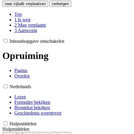
naar zijbalk verplaatsen
verbergen
Top
1
Is weg
2
Mag verplaatst
3
Aanwezig
Inhoudsopgave omschakelen
Opruiming
Pagina
Overleg
Nederlands
Lezen
Formulier bekijken
Brontekst bekijken
Geschiedenis weergeven
Hulpmiddelen
Hulpmiddelen