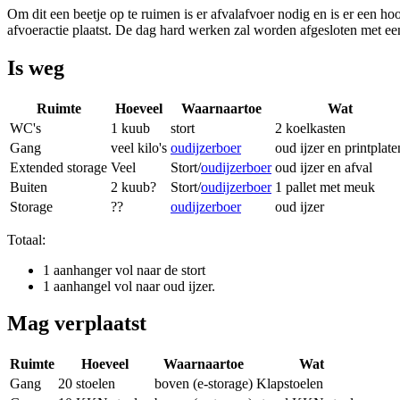
Om dit een beetje op te ruimen is er afvalafvoer nodig en is er een
afvoeractie plaatst. De dag hard werken zal worden afgesloten met ee
Is weg
Ruimte
Hoeveel
Waarnaartoe
Wat
WC's
1 kuub
stort
2 koelkasten
Gang
veel kilo's
oudijzerboer
oud ijzer en printplate
Extended storage
Veel
Stort/
oudijzerboer
oud ijzer en afval
Buiten
2 kuub?
Stort/
oudijzerboer
1 pallet met meuk
Storage
??
oudijzerboer
oud ijzer
Totaal:
1 aanhanger vol naar de stort
1 aanhangel vol naar oud ijzer.
Mag verplaatst
Ruimte
Hoeveel
Waarnaartoe
Wat
Gang
20 stoelen
boven (e-storage)
Klapstoelen