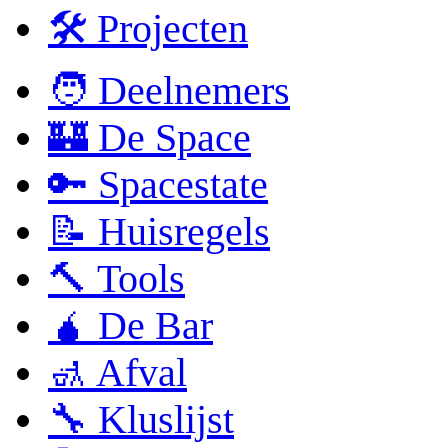
🛠 Projecten
🧑 Deelnemers
🏰 De Space
🔑 Spacestate
📝 Huisregels
🔨 Tools
🧉 De Bar
🚮 Afval
🔧 Kluslijst