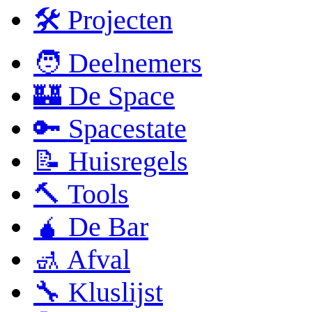
🛠 Projecten
🧑 Deelnemers
🏰 De Space
🔑 Spacestate
📝 Huisregels
🔨 Tools
🧉 De Bar
🚮 Afval
🔧 Kluslijst