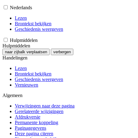
Nederlands
Lezen
Brontekst bekijken
Geschiedenis weergeven
Hulpmiddelen
Hulpmiddelen
naar zijbalk verplaatsen
verbergen
Handelingen
Lezen
Brontekst bekijken
Geschiedenis weergeven
Vernieuwen
Algemeen
Verwijzingen naar deze pagina
Gerelateerde wijzigingen
Afdrukversie
Permanente koppeling
Paginagegevens
Deze pagina citeren