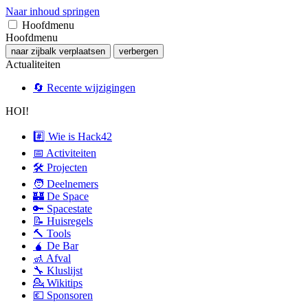
Naar inhoud springen
Hoofdmenu
Hoofdmenu
naar zijbalk verplaatsen
verbergen
Actualiteiten
🔄 Recente wijzigingen
HOI!
#️⃣ Wie is Hack42
📅 Activiteiten
🛠 Projecten
🧑 Deelnemers
🏰 De Space
🔑 Spacestate
📝 Huisregels
🔨 Tools
🧉 De Bar
🚮 Afval
🔧 Kluslijst
💁 Wikitips
💶 Sponsoren