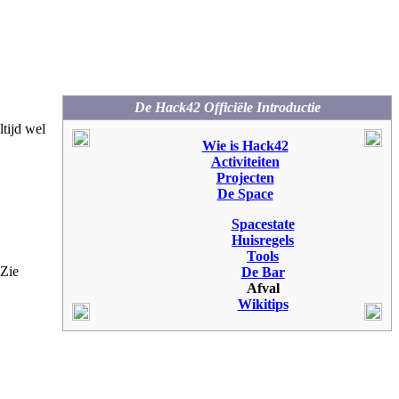
De Hack42 Officiële Introductie
ltijd wel
Wie is Hack42
Activiteiten
Projecten
De Space
Spacestate
Huisregels
Tools
 Zie
De Bar
Afval
Wikitips