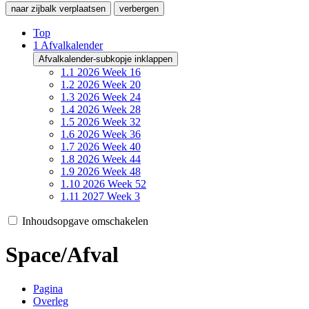
naar zijbalk verplaatsen
verbergen
Top
1
Afvalkalender
Afvalkalender-subkopje inklappen
1.1
2026 Week 16
1.2
2026 Week 20
1.3
2026 Week 24
1.4
2026 Week 28
1.5
2026 Week 32
1.6
2026 Week 36
1.7
2026 Week 40
1.8
2026 Week 44
1.9
2026 Week 48
1.10
2026 Week 52
1.11
2027 Week 3
Inhoudsopgave omschakelen
Space/Afval
Pagina
Overleg