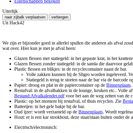
Eigenschappen bekijken
Uiterlijk
naar zijbalk verplaatsen
verbergen
Uit Hack42
We zijn er bijzonder goed in allerlei spullen die anderen als afval zoud
wat over. Hier kun je met je afval heen:
Glazen flessen met statiegeld: in het gepaste krat, in het kratten
Glazen flessen zonder statiegeld: in de samla die daarvoor gelabe
Plastic flessen en blikjes: in de recyclecontainer naast de bar.
Volle zakken kunnen bij de Sligro worden ingeleverd. V
Statiegeld is terug te storten naar de bar via de barcode o
Papier: droog en plat in de papiercontainer op de
Binnenplaats
.
Restafval: in de afvalbakken in de lounge, keuken etc.. Volle a
Bestand:Afvalkalender.pdf
voor het aan de weg zetten van de c
Plastic: op het moment bij restafval, of thuis recyclen. Zie
Besta
Batterijen: in het gele bakje bij de bar.
Oud ijzer: wordt verzameld op de
Binnenplaats
. Wordt regelmat
Hout: er is een kar stookhout, deze staat/staan buiten onder d
Electrisch/electronisch: