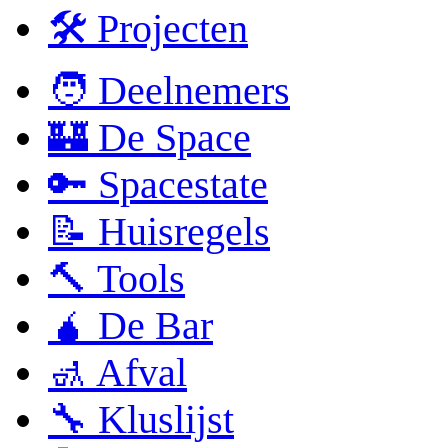
🛠 Projecten
🧑 Deelnemers
🏰 De Space
🔑 Spacestate
📝 Huisregels
🔨 Tools
🧉 De Bar
🚮 Afval
🔧 Kluslijst