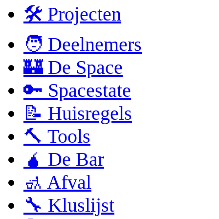
🛠 Projecten
🧑 Deelnemers
🏰 De Space
🔑 Spacestate
📝 Huisregels
🔨 Tools
🧉 De Bar
🚮 Afval
🔧 Kluslijst