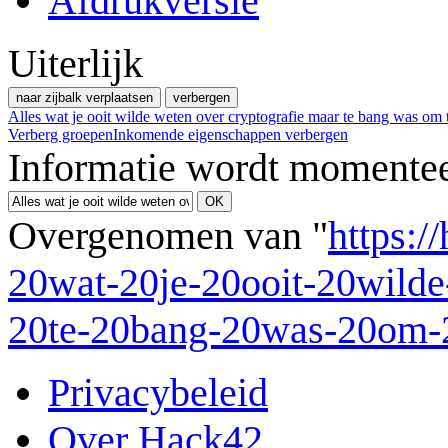
Afdrukversie
Uiterlijk
naar zijbalk verplaatsen
verbergen
Alles wat je ooit wilde weten over cryptografie maar te bang was om t
Verberg groepen
Inkomende eigenschappen verbergen
Informatie wordt momentee
Overgenomen van "
https:/
20wat-20je-20ooit-20wilde
20te-20bang-20was-20om-2
Privacybeleid
Over Hack42