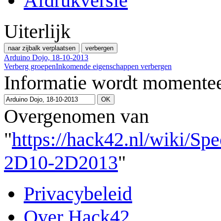
Afdrukversie
Uiterlijk
naar zijbalk verplaatsen
verbergen
Arduino Dojo, 18-10-2013
Verberg groepen
Inkomende eigenschappen verbergen
Informatie wordt momentee
Overgenomen van
"
https://hack42.nl/wiki/Sp
2D10-2D2013
"
Privacybeleid
Over Hack42