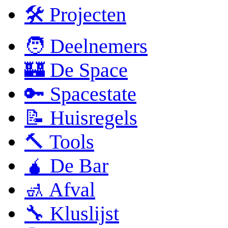
🛠 Projecten
🧑 Deelnemers
🏰 De Space
🔑 Spacestate
📝 Huisregels
🔨 Tools
🧉 De Bar
🚮 Afval
🔧 Kluslijst