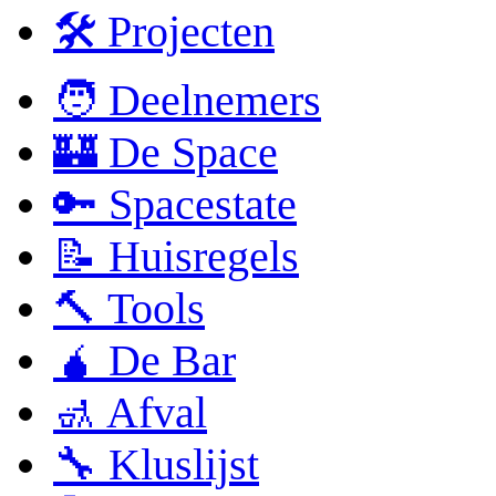
🛠 Projecten
🧑 Deelnemers
🏰 De Space
🔑 Spacestate
📝 Huisregels
🔨 Tools
🧉 De Bar
🚮 Afval
🔧 Kluslijst