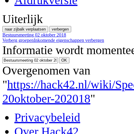
Afdrukversie
Uiterlijk
naar zijbalk verplaatsen
verbergen
Bestuursmeeting 02 oktober 2018
Verberg groepen
Inkomende eigenschappen verbergen
Informatie wordt momentee
Overgenomen van
"
https://hack42.nl/wiki/Sp
20oktober-202018
"
Privacybeleid
Over Hack42