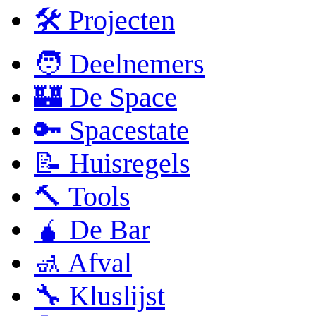
🛠 Projecten
🧑 Deelnemers
🏰 De Space
🔑 Spacestate
📝 Huisregels
🔨 Tools
🧉 De Bar
🚮 Afval
🔧 Kluslijst