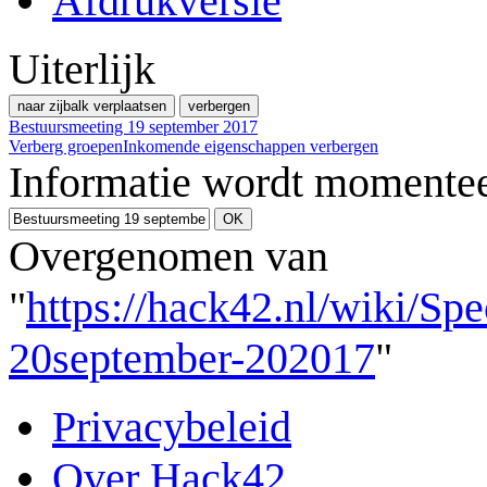
Afdrukversie
Uiterlijk
naar zijbalk verplaatsen
verbergen
Bestuursmeeting 19 september 2017
Verberg groepen
Inkomende eigenschappen verbergen
Informatie wordt momentee
Overgenomen van
"
https://hack42.nl/wiki/Sp
20september-202017
"
Privacybeleid
Over Hack42