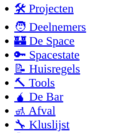
🛠 Projecten
🧑 Deelnemers
🏰 De Space
🔑 Spacestate
📝 Huisregels
🔨 Tools
🧉 De Bar
🚮 Afval
🔧 Kluslijst