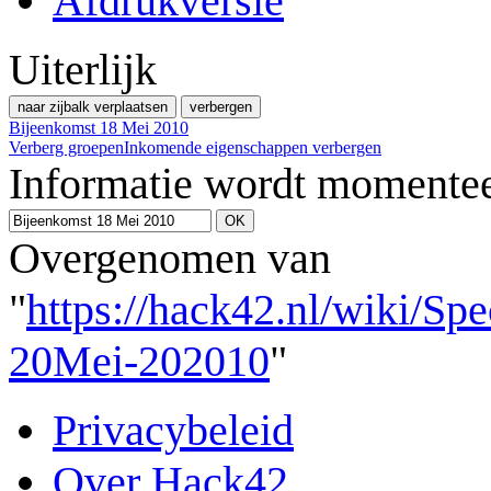
Afdrukversie
Uiterlijk
naar zijbalk verplaatsen
verbergen
Bijeenkomst 18 Mei 2010
Verberg groepen
Inkomende eigenschappen verbergen
Informatie wordt momentee
Overgenomen van
"
https://hack42.nl/wiki/Sp
20Mei-202010
"
Privacybeleid
Over Hack42