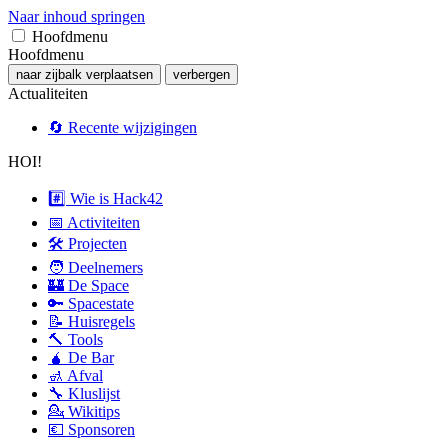
Naar inhoud springen
Hoofdmenu
Hoofdmenu
naar zijbalk verplaatsen
verbergen
Actualiteiten
🔄 Recente wijzigingen
HOI!
#️⃣ Wie is Hack42
📅 Activiteiten
🛠 Projecten
🧑 Deelnemers
🏰 De Space
🔑 Spacestate
📝 Huisregels
🔨 Tools
🧉 De Bar
🚮 Afval
🔧 Kluslijst
💁 Wikitips
💶 Sponsoren