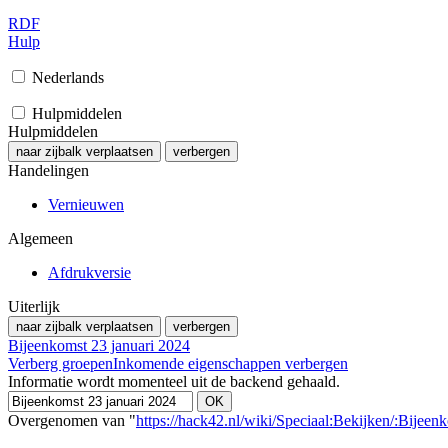
RDF
Hulp
Nederlands
Hulpmiddelen
Hulpmiddelen
naar zijbalk verplaatsen
verbergen
Handelingen
Vernieuwen
Algemeen
Afdrukversie
Uiterlijk
naar zijbalk verplaatsen
verbergen
Bijeenkomst 23 januari 2024
Verberg groepen
Inkomende eigenschappen verbergen
Informatie wordt momenteel uit de backend gehaald.
Overgenomen van "
https://hack42.nl/wiki/Speciaal:Bekijken/:Bijee