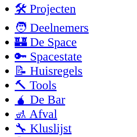
🛠 Projecten
🧑 Deelnemers
🏰 De Space
🔑 Spacestate
📝 Huisregels
🔨 Tools
🧉 De Bar
🚮 Afval
🔧 Kluslijst