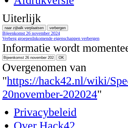
Afdrukversie
Uiterlijk
naar zijbalk verplaatsen
verbergen
Bijeenkomst 26 november 2024
Verberg groepen
Inkomende eigenschappen verbergen
Informatie wordt momentee
Overgenomen van
"
https://hack42.nl/wiki/Sp
20november-202024
"
Privacybeleid
Over Hack42