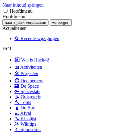
Naar inhoud springen
Hoofdmenu
Hoofdmenu
naar zijbalk verplaatsen
verbergen
Actualiteiten
🔄 Recente wijzigingen
HOI!
#️⃣ Wie is Hack42
📅 Activiteiten
🛠 Projecten
🧑 Deelnemers
🏰 De Space
🔑 Spacestate
📝 Huisregels
🔨 Tools
🧉 De Bar
🚮 Afval
🔧 Kluslijst
💁 Wikitips
💶 Sponsoren