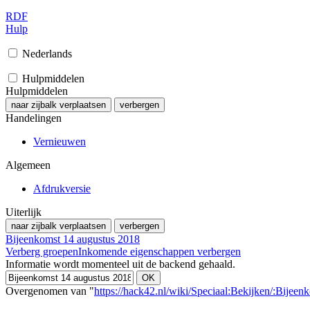
RDF
Hulp
Nederlands
Hulpmiddelen
Hulpmiddelen
naar zijbalk verplaatsen
verbergen
Handelingen
Vernieuwen
Algemeen
Afdrukversie
Uiterlijk
naar zijbalk verplaatsen
verbergen
Bijeenkomst 14 augustus 2018
Verberg groepen
Inkomende eigenschappen verbergen
Informatie wordt momenteel uit de backend gehaald.
Overgenomen van "
https://hack42.nl/wiki/Speciaal:Bekijken/:Bije