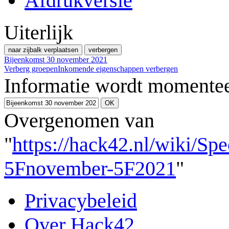
Afdrukversie
Uiterlijk
naar zijbalk verplaatsen
verbergen
Bijeenkomst 30 november 2021
Verberg groepen
Inkomende eigenschappen verbergen
Informatie wordt momentee
Overgenomen van
"
https://hack42.nl/wiki/Sp
5Fnovember-5F2021
"
Privacybeleid
Over Hack42