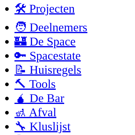
🛠 Projecten
🧑 Deelnemers
🏰 De Space
🔑 Spacestate
📝 Huisregels
🔨 Tools
🧉 De Bar
🚮 Afval
🔧 Kluslijst