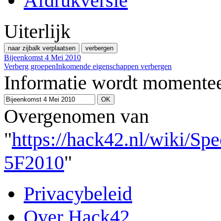
Afdrukversie
Uiterlijk
naar zijbalk verplaatsen
verbergen
Bijeenkomst 4 Mei 2010
Verberg groepen
Inkomende eigenschappen verbergen
Informatie wordt momentee
Overgenomen van
"
https://hack42.nl/wiki/S
5F2010
"
Privacybeleid
Over Hack42