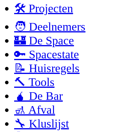
🛠 Projecten
🧑 Deelnemers
🏰 De Space
🔑 Spacestate
📝 Huisregels
🔨 Tools
🧉 De Bar
🚮 Afval
🔧 Kluslijst