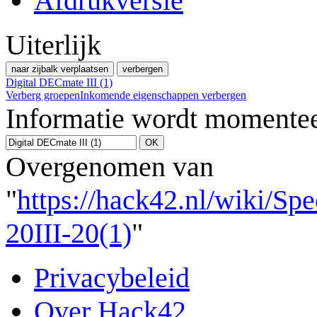
Afdrukversie
Uiterlijk
naar zijbalk verplaatsen
verbergen
Digital DECmate III (1)
Verberg groepen
Inkomende eigenschappen verbergen
Informatie wordt momentee
Overgenomen van
"
https://hack42.nl/wiki/Sp
20III-20(1)
"
Privacybeleid
Over Hack42