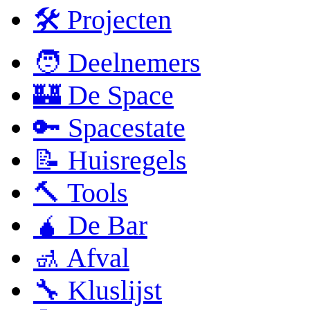
🛠 Projecten
🧑 Deelnemers
🏰 De Space
🔑 Spacestate
📝 Huisregels
🔨 Tools
🧉 De Bar
🚮 Afval
🔧 Kluslijst