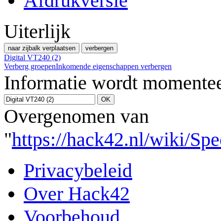
Afdrukversie
Uiterlijk
naar zijbalk verplaatsen
verbergen
Digital VT240 (2)
Verberg groepen
Inkomende eigenschappen verbergen
Informatie wordt momentee
Overgenomen van
"
https://hack42.nl/wiki/Sp
Privacybeleid
Over Hack42
Voorbehoud