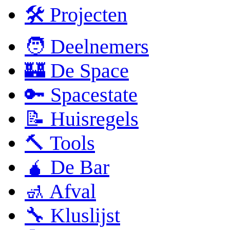
🛠 Projecten
🧑 Deelnemers
🏰 De Space
🔑 Spacestate
📝 Huisregels
🔨 Tools
🧉 De Bar
🚮 Afval
🔧 Kluslijst